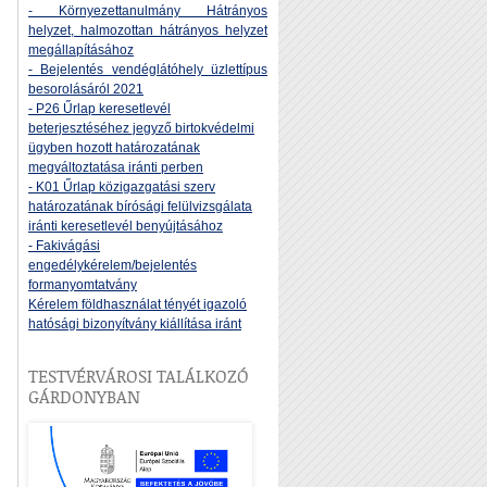
- Környezettanulmány Hátrányos
helyzet, halmozottan hátrányos helyzet
megállapításához
- Bejelentés vendéglátóhely üzlettípus
besorolásáról 2021
- P26 Űrlap keresetlevél
beterjesztéséhez jegyző birtokvédelmi
ügyben hozott határozatának
megváltoztatása iránti perben
- K01 Űrlap közigazgatási szerv
határozatának bírósági felülvizsgálata
iránti keresetlevél benyújtásához
- Fakivágási
engedélykérelem/bejelentés
formanyomtatvány
Kérelem földhasználat tényét igazoló
hatósági bizonyítvány kiállítása iránt
TESTVÉRVÁROSI TALÁLKOZÓ
GÁRDONYBAN