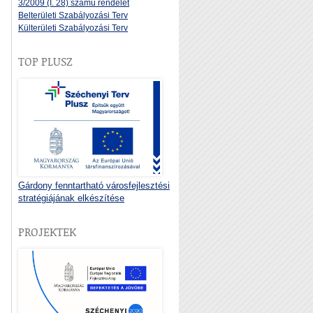
3/2009 (I. 28) számú rendelet
Belterületi Szabályozási Terv
Külterületi Szabályozási Terv
TOP PLUSZ
Gárdony fenntartható városfejlesztési
stratégiájának elkészítése
PROJEKTEK