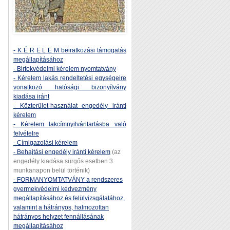
- K É R E L E M beiratkozási támogatás
megállapításához
- Birtokvédelmi kérelem nyomtatvány
- Kérelem lakás rendeltetési egységeire
vonatkozó hatósági bizonyítvány
kiadása iránt
- Közterület-használat engedély iránti
kérelem
- Kérelem lakcímnyilvántartásba való
felvételre
- Címigazolási kérelem
- Behajtási engedély iránti kérelem
(az
engedély kiadása sürgős esetben 3
munkanapon belül történik)
- FORMANYOMTATVÁNY a rendszeres
gyermekvédelmi kedvezmény
megállapításához és felülvizsgálatához,
valamint a hátrányos, halmozottan
hátrányos helyzet fennállásának
megállapításához