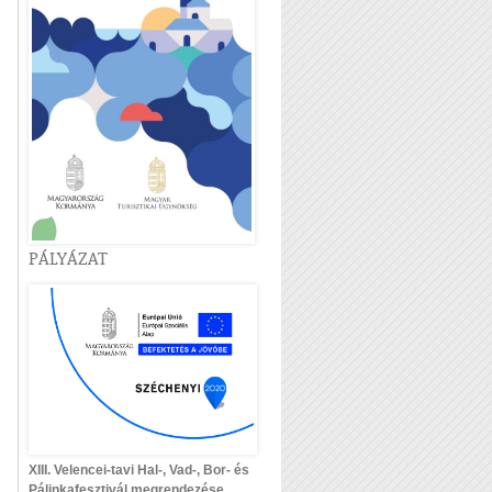
PÁLYÁZAT
XIII. Velencei-tavi Hal-, Vad-, Bor- és
Pálinkafesztivál megrendezése