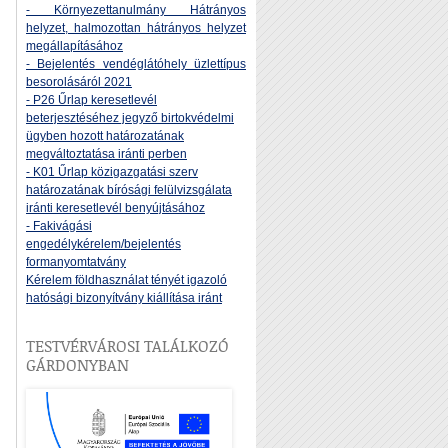
- Környezettanulmány Hátrányos
helyzet, halmozottan hátrányos helyzet
megállapításához
- Bejelentés vendéglátóhely üzlettípus
besorolásáról 2021
- P26 Űrlap keresetlevél
beterjesztéséhez jegyző birtokvédelmi
ügyben hozott határozatának
megváltoztatása iránti perben
- K01 Űrlap közigazgatási szerv
határozatának bírósági felülvizsgálata
iránti keresetlevél benyújtásához
- Fakivágási
engedélykérelem/bejelentés
formanyomtatvány
Kérelem földhasználat tényét igazoló
hatósági bizonyítvány kiállítása iránt
TESTVÉRVÁROSI TALÁLKOZÓ
GÁRDONYBAN