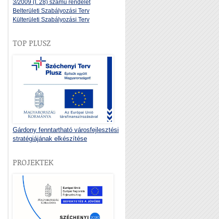
3/2009 (I. 28) számú rendelet
Belterületi Szabályozási Terv
Külterületi Szabályozási Terv
TOP PLUSZ
Gárdony fenntartható városfejlesztési
stratégiájának elkészítése
PROJEKTEK