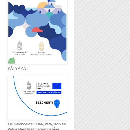
PÁLYÁZAT
XIII. Velencei-tavi Hal-, Vad-, Bor- és
Pálinkafesztivál megrendezése