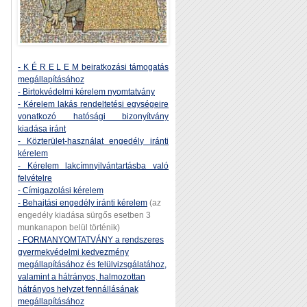
- K É R E L E M beiratkozási támogatás
megállapításához
- Birtokvédelmi kérelem nyomtatvány
- Kérelem lakás rendeltetési egységeire
vonatkozó hatósági bizonyítvány
kiadása iránt
- Közterület-használat engedély iránti
kérelem
- Kérelem lakcímnyilvántartásba való
felvételre
- Címigazolási kérelem
- Behajtási engedély iránti kérelem
(az
engedély kiadása sürgős esetben 3
munkanapon belül történik)
- FORMANYOMTATVÁNY a rendszeres
gyermekvédelmi kedvezmény
megállapításához és felülvizsgálatához,
valamint a hátrányos, halmozottan
hátrányos helyzet fennállásának
megállapításához