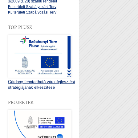
3/2009 (I. 28) számú rendelet
Belterületi Szabályozási Terv
Külterületi Szabályozási Terv
TOP PLUSZ
Gárdony fenntartható városfejlesztési
stratégiájának elkészítése
PROJEKTEK