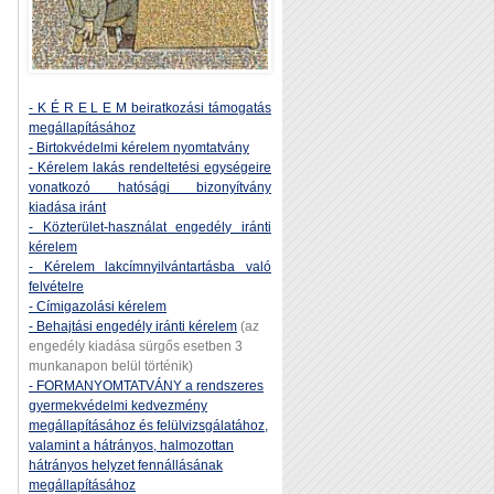
- K É R E L E M beiratkozási támogatás
megállapításához
- Birtokvédelmi kérelem nyomtatvány
- Kérelem lakás rendeltetési egységeire
vonatkozó hatósági bizonyítvány
kiadása iránt
- Közterület-használat engedély iránti
kérelem
- Kérelem lakcímnyilvántartásba való
felvételre
- Címigazolási kérelem
- Behajtási engedély iránti kérelem
(az
engedély kiadása sürgős esetben 3
munkanapon belül történik)
- FORMANYOMTATVÁNY a rendszeres
gyermekvédelmi kedvezmény
megállapításához és felülvizsgálatához,
valamint a hátrányos, halmozottan
hátrányos helyzet fennállásának
megállapításához