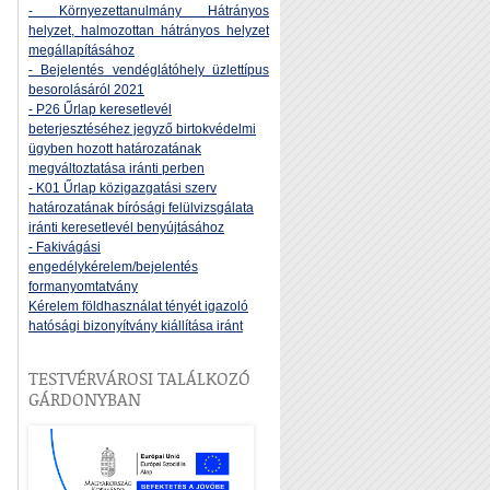
- Környezettanulmány Hátrányos
helyzet, halmozottan hátrányos helyzet
megállapításához
- Bejelentés vendéglátóhely üzlettípus
besorolásáról 2021
- P26 Űrlap keresetlevél
beterjesztéséhez jegyző birtokvédelmi
ügyben hozott határozatának
megváltoztatása iránti perben
- K01 Űrlap közigazgatási szerv
határozatának bírósági felülvizsgálata
iránti keresetlevél benyújtásához
- Fakivágási
engedélykérelem/bejelentés
formanyomtatvány
Kérelem földhasználat tényét igazoló
hatósági bizonyítvány kiállítása iránt
TESTVÉRVÁROSI TALÁLKOZÓ
GÁRDONYBAN