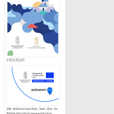
PÁLYÁZAT
XIII. Velencei-tavi Hal-, Vad-, Bor- és
Pálinkafesztivál megrendezése