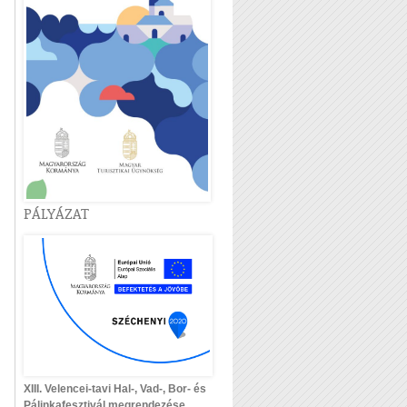
PÁLYÁZAT
XIII. Velencei-tavi Hal-, Vad-, Bor- és
Pálinkafesztivál megrendezése