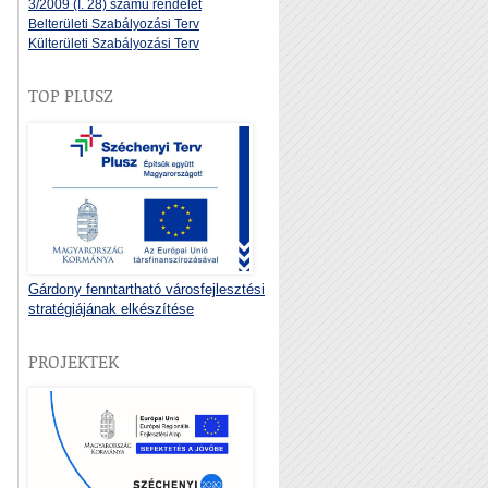
3/2009 (I. 28) számú rendelet
Belterületi Szabályozási Terv
Külterületi Szabályozási Terv
TOP PLUSZ
Gárdony fenntartható városfejlesztési
stratégiájának elkészítése
PROJEKTEK