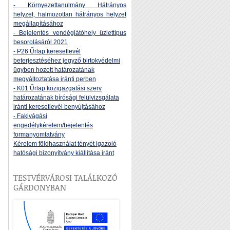
- Környezettanulmány Hátrányos
helyzet, halmozottan hátrányos helyzet
megállapításához
- Bejelentés vendéglátóhely üzlettípus
besorolásáról 2021
- P26 Űrlap keresetlevél
beterjesztéséhez jegyző birtokvédelmi
ügyben hozott határozatának
megváltoztatása iránti perben
- K01 Űrlap közigazgatási szerv
határozatának bírósági felülvizsgálata
iránti keresetlevél benyújtásához
- Fakivágási
engedélykérelem/bejelentés
formanyomtatvány
Kérelem földhasználat tényét igazoló
hatósági bizonyítvány kiállítása iránt
TESTVÉRVÁROSI TALÁLKOZÓ
GÁRDONYBAN