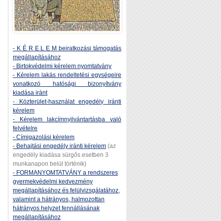
- K É R E L E M beiratkozási támogatás
megállapításához
- Birtokvédelmi kérelem nyomtatvány
- Kérelem lakás rendeltetési egységeire
vonatkozó hatósági bizonyítvány
kiadása iránt
- Közterület-használat engedély iránti
kérelem
- Kérelem lakcímnyilvántartásba való
felvételre
- Címigazolási kérelem
- Behajtási engedély iránti kérelem
(az
engedély kiadása sürgős esetben 3
munkanapon belül történik)
- FORMANYOMTATVÁNY a rendszeres
gyermekvédelmi kedvezmény
megállapításához és felülvizsgálatához,
valamint a hátrányos, halmozottan
hátrányos helyzet fennállásának
megállapításához