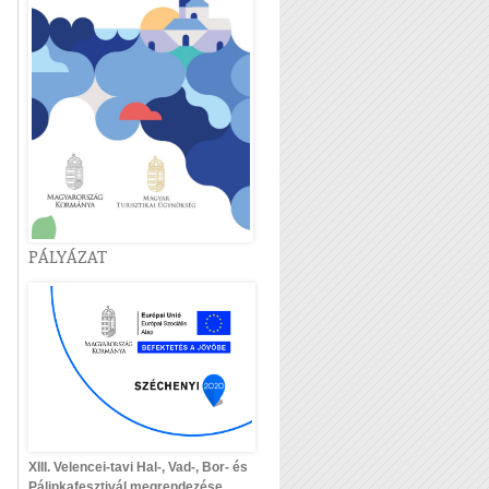
PÁLYÁZAT
XIII. Velencei-tavi Hal-, Vad-, Bor- és
Pálinkafesztivál megrendezése