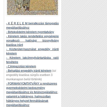
- K É R E L E M beiratkozási támogatás
megállapításához
- Birtokvédelmi kérelem nyomtatvány
- Kérelem lakás rendeltetési egységeire
vonatkozó hatósági bizonyítvány
kiadása iránt
- Közterület-használat engedély iránti
kérelem
- Kérelem lakcímnyilvántartásba való
felvételre
- Címigazolási kérelem
- Behajtási engedély iránti kérelem
(az
engedély kiadása sürgős esetben 3
munkanapon belül történik)
- FORMANYOMTATVÁNY a rendszeres
gyermekvédelmi kedvezmény
megállapításához és felülvizsgálatához,
valamint a hátrányos, halmozottan
hátrányos helyzet fennállásának
megállapításához