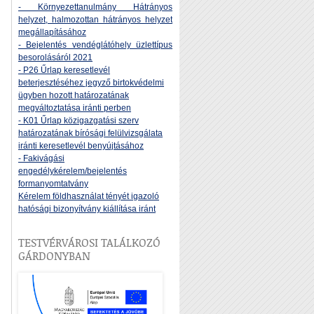
- Környezettanulmány Hátrányos
helyzet, halmozottan hátrányos helyzet
megállapításához
- Bejelentés vendéglátóhely üzlettípus
besorolásáról 2021
- P26 Űrlap keresetlevél
beterjesztéséhez jegyző birtokvédelmi
ügyben hozott határozatának
megváltoztatása iránti perben
- K01 Űrlap közigazgatási szerv
határozatának bírósági felülvizsgálata
iránti keresetlevél benyújtásához
- Fakivágási
engedélykérelem/bejelentés
formanyomtatvány
Kérelem földhasználat tényét igazoló
hatósági bizonyítvány kiállítása iránt
TESTVÉRVÁROSI TALÁLKOZÓ
GÁRDONYBAN