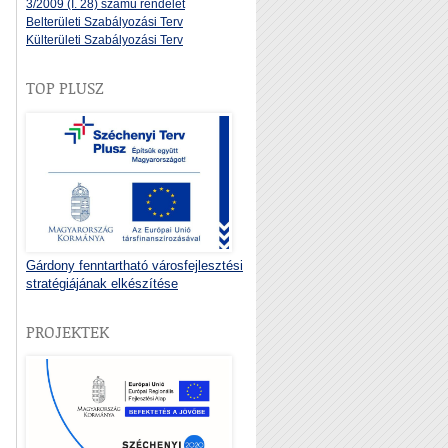
3/2009 (I. 28) számú rendelet
Belterületi Szabályozási Terv
Külterületi Szabályozási Terv
TOP PLUSZ
Gárdony fenntartható városfejlesztési
stratégiájának elkészítése
PROJEKTEK