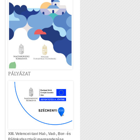
PÁLYÁZAT
XIII. Velencei-tavi Hal-, Vad-, Bor- és
Pálinkafesztivál megrendezése