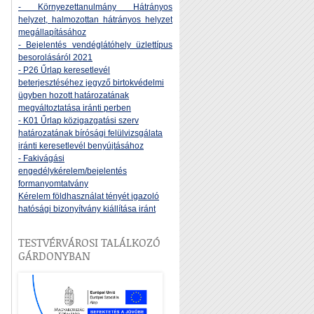
- Környezettanulmány Hátrányos
helyzet, halmozottan hátrányos helyzet
megállapításához
- Bejelentés vendéglátóhely üzlettípus
besorolásáról 2021
- P26 Űrlap keresetlevél
beterjesztéséhez jegyző birtokvédelmi
ügyben hozott határozatának
megváltoztatása iránti perben
- K01 Űrlap közigazgatási szerv
határozatának bírósági felülvizsgálata
iránti keresetlevél benyújtásához
- Fakivágási
engedélykérelem/bejelentés
formanyomtatvány
Kérelem földhasználat tényét igazoló
hatósági bizonyítvány kiállítása iránt
TESTVÉRVÁROSI TALÁLKOZÓ
GÁRDONYBAN