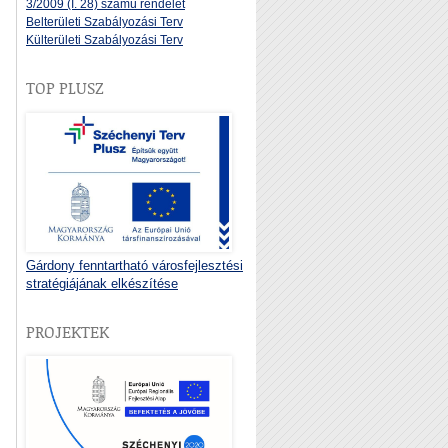
3/2009 (I. 28) számú rendelet
Belterületi Szabályozási Terv
Külterületi Szabályozási Terv
TOP PLUSZ
Gárdony fenntartható városfejlesztési
stratégiájának elkészítése
PROJEKTEK