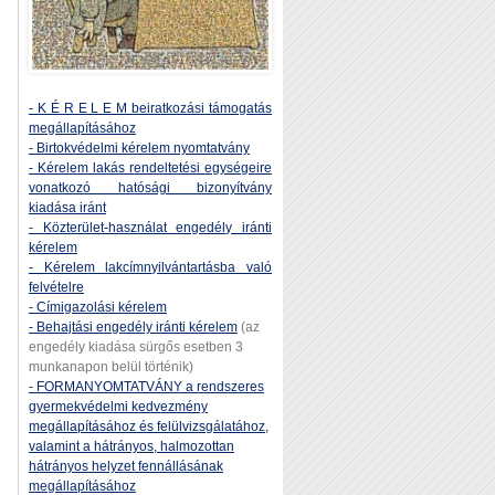
- K É R E L E M beiratkozási támogatás
megállapításához
- Birtokvédelmi kérelem nyomtatvány
- Kérelem lakás rendeltetési egységeire
vonatkozó hatósági bizonyítvány
kiadása iránt
- Közterület-használat engedély iránti
kérelem
- Kérelem lakcímnyilvántartásba való
felvételre
- Címigazolási kérelem
- Behajtási engedély iránti kérelem
(az
engedély kiadása sürgős esetben 3
munkanapon belül történik)
- FORMANYOMTATVÁNY a rendszeres
gyermekvédelmi kedvezmény
megállapításához és felülvizsgálatához,
valamint a hátrányos, halmozottan
hátrányos helyzet fennállásának
megállapításához