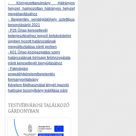
- Környezettanulmány Hátrányos
helyzet, halmozottan hátrányos helyzet
megállapításához
- Bejelentés vendéglátóhely üzlettípus
besorolásáról 2021
- P26 Űrlap keresetlevél
beterjesztéséhez jegyző birtokvédelmi
ügyben hozott határozatának
megváltoztatása iránti perben
- K01 Űrlap közigazgatási szerv
határozatának bírósági felülvizsgálata
iránti keresetlevél benyújtásához
- Fakivágási
engedélykérelem/bejelentés
formanyomtatvány
Kérelem földhasználat tényét igazoló
hatósági bizonyítvány kiállítása iránt
TESTVÉRVÁROSI TALÁLKOZÓ
GÁRDONYBAN