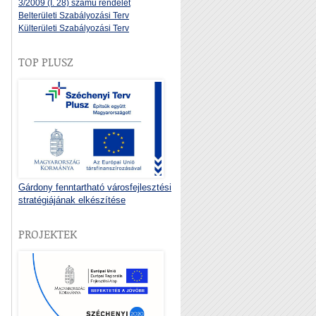
3/2009 (I. 28) számú rendelet
Belterületi Szabályozási Terv
Külterületi Szabályozási Terv
TOP PLUSZ
Gárdony fenntartható városfejlesztési
stratégiájának elkészítése
PROJEKTEK