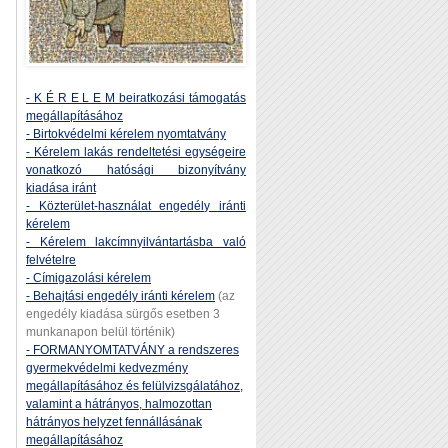
- K É R E L E M beiratkozási támogatás
megállapításához
- Birtokvédelmi kérelem nyomtatvány
- Kérelem lakás rendeltetési egységeire
vonatkozó hatósági bizonyítvány
kiadása iránt
- Közterület-használat engedély iránti
kérelem
- Kérelem lakcímnyilvántartásba való
felvételre
- Címigazolási kérelem
- Behajtási engedély iránti kérelem
(az
engedély kiadása sürgős esetben 3
munkanapon belül történik)
- FORMANYOMTATVÁNY a rendszeres
gyermekvédelmi kedvezmény
megállapításához és felülvizsgálatához,
valamint a hátrányos, halmozottan
hátrányos helyzet fennállásának
megállapításához