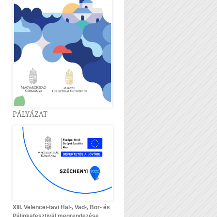
PÁLYÁZAT
XIII. Velencei-tavi Hal-, Vad-, Bor- és
Pálinkafesztivál megrendezése