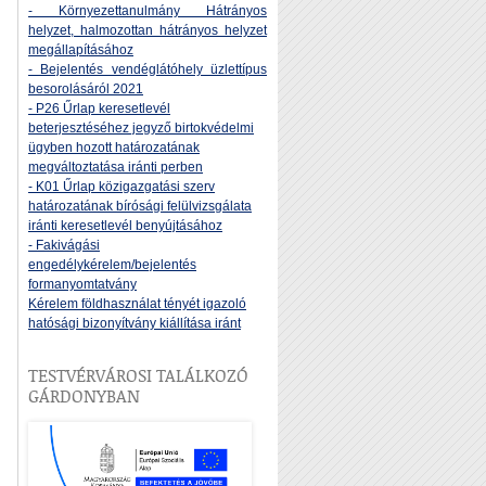
- Környezettanulmány Hátrányos
helyzet, halmozottan hátrányos helyzet
megállapításához
- Bejelentés vendéglátóhely üzlettípus
besorolásáról 2021
- P26 Űrlap keresetlevél
beterjesztéséhez jegyző birtokvédelmi
ügyben hozott határozatának
megváltoztatása iránti perben
- K01 Űrlap közigazgatási szerv
határozatának bírósági felülvizsgálata
iránti keresetlevél benyújtásához
- Fakivágási
engedélykérelem/bejelentés
formanyomtatvány
Kérelem földhasználat tényét igazoló
hatósági bizonyítvány kiállítása iránt
TESTVÉRVÁROSI TALÁLKOZÓ
GÁRDONYBAN