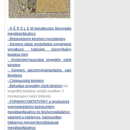
- K É R E L E M beiratkozási támogatás
megállapításához
- Birtokvédelmi kérelem nyomtatvány
- Kérelem lakás rendeltetési egységeire
vonatkozó hatósági bizonyítvány
kiadása iránt
- Közterület-használat engedély iránti
kérelem
- Kérelem lakcímnyilvántartásba való
felvételre
- Címigazolási kérelem
- Behajtási engedély iránti kérelem
(az
engedély kiadása sürgős esetben 3
munkanapon belül történik)
- FORMANYOMTATVÁNY a rendszeres
gyermekvédelmi kedvezmény
megállapításához és felülvizsgálatához,
valamint a hátrányos, halmozottan
hátrányos helyzet fennállásának
megállapításához