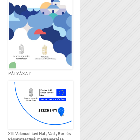
PÁLYÁZAT
XIII. Velencei-tavi Hal-, Vad-, Bor- és
Pálinkafesztivál megrendezése