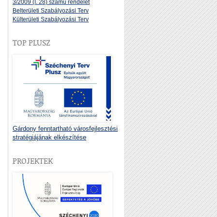
3/2009 (I. 28) számú rendelet
Belterületi Szabályozási Terv
Külterületi Szabályozási Terv
TOP PLUSZ
Gárdony fenntartható városfejlesztési
stratégiájának elkészítése
PROJEKTEK