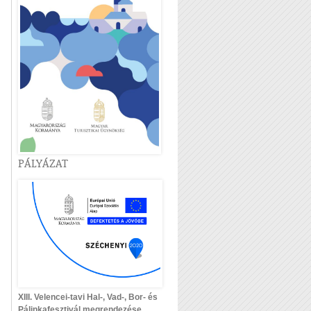
PÁLYÁZAT
XIII. Velencei-tavi Hal-, Vad-, Bor- és
Pálinkafesztivál megrendezése