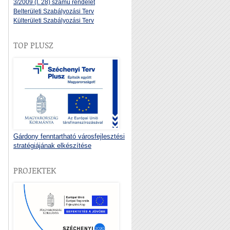
3/2009 (I. 28) számú rendelet
Belterületi Szabályozási Terv
Külterületi Szabályozási Terv
TOP PLUSZ
Gárdony fenntartható városfejlesztési
stratégiájának elkészítése
PROJEKTEK