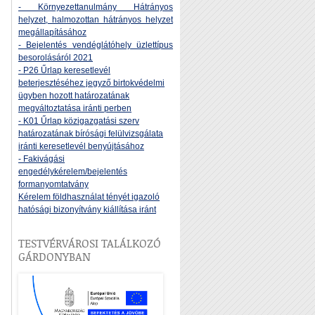
- Környezettanulmány Hátrányos
helyzet, halmozottan hátrányos helyzet
megállapításához
- Bejelentés vendéglátóhely üzlettípus
besorolásáról 2021
- P26 Űrlap keresetlevél
beterjesztéséhez jegyző birtokvédelmi
ügyben hozott határozatának
megváltoztatása iránti perben
- K01 Űrlap közigazgatási szerv
határozatának bírósági felülvizsgálata
iránti keresetlevél benyújtásához
- Fakivágási
engedélykérelem/bejelentés
formanyomtatvány
Kérelem földhasználat tényét igazoló
hatósági bizonyítvány kiállítása iránt
TESTVÉRVÁROSI TALÁLKOZÓ
GÁRDONYBAN