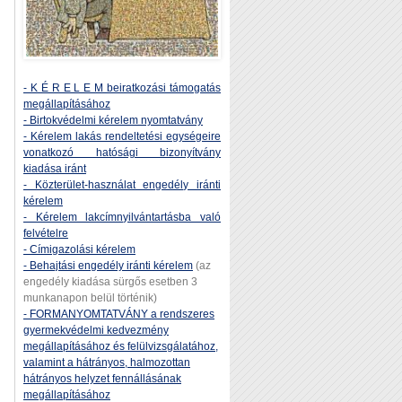
- K É R E L E M beiratkozási támogatás
megállapításához
- Birtokvédelmi kérelem nyomtatvány
- Kérelem lakás rendeltetési egységeire
vonatkozó hatósági bizonyítvány
kiadása iránt
- Közterület-használat engedély iránti
kérelem
- Kérelem lakcímnyilvántartásba való
felvételre
- Címigazolási kérelem
- Behajtási engedély iránti kérelem
(az
engedély kiadása sürgős esetben 3
munkanapon belül történik)
- FORMANYOMTATVÁNY a rendszeres
gyermekvédelmi kedvezmény
megállapításához és felülvizsgálatához,
valamint a hátrányos, halmozottan
hátrányos helyzet fennállásának
megállapításához