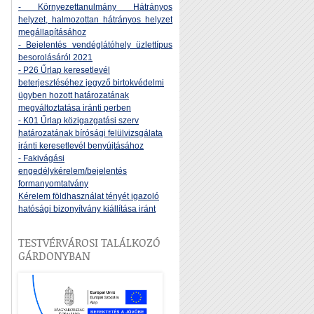
- Környezettanulmány Hátrányos
helyzet, halmozottan hátrányos helyzet
megállapításához
- Bejelentés vendéglátóhely üzlettípus
besorolásáról 2021
- P26 Űrlap keresetlevél
beterjesztéséhez jegyző birtokvédelmi
ügyben hozott határozatának
megváltoztatása iránti perben
- K01 Űrlap közigazgatási szerv
határozatának bírósági felülvizsgálata
iránti keresetlevél benyújtásához
- Fakivágási
engedélykérelem/bejelentés
formanyomtatvány
Kérelem földhasználat tényét igazoló
hatósági bizonyítvány kiállítása iránt
TESTVÉRVÁROSI TALÁLKOZÓ
GÁRDONYBAN