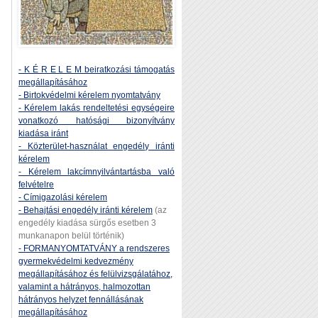
- K É R E L E M beiratkozási támogatás
megállapításához
- Birtokvédelmi kérelem nyomtatvány
- Kérelem lakás rendeltetési egységeire
vonatkozó hatósági bizonyítvány
kiadása iránt
- Közterület-használat engedély iránti
kérelem
- Kérelem lakcímnyilvántartásba való
felvételre
- Címigazolási kérelem
- Behajtási engedély iránti kérelem
(az
engedély kiadása sürgős esetben 3
munkanapon belül történik)
- FORMANYOMTATVÁNY a rendszeres
gyermekvédelmi kedvezmény
megállapításához és felülvizsgálatához,
valamint a hátrányos, halmozottan
hátrányos helyzet fennállásának
megállapításához