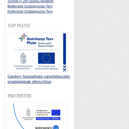
3/2009 (I. 28) számú rendelet
Belterületi Szabályozási Terv
Külterületi Szabályozási Terv
TOP PLUSZ
Gárdony fenntartható városfejlesztési
stratégiájának elkészítése
PROJEKTEK