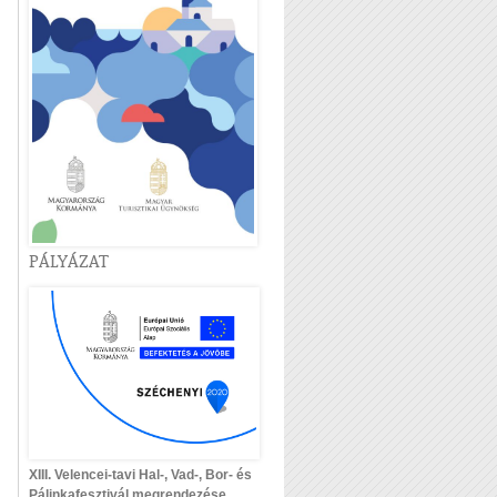
PÁLYÁZAT
XIII. Velencei-tavi Hal-, Vad-, Bor- és
Pálinkafesztivál megrendezése