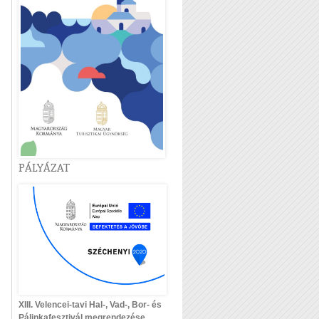
PÁLYÁZAT
XIII. Velencei-tavi Hal-, Vad-, Bor- és
Pálinkafesztivál megrendezése