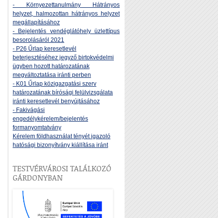
- Környezettanulmány Hátrányos
helyzet, halmozottan hátrányos helyzet
megállapításához
- Bejelentés vendéglátóhely üzlettípus
besorolásáról 2021
- P26 Űrlap keresetlevél
beterjesztéséhez jegyző birtokvédelmi
ügyben hozott határozatának
megváltoztatása iránti perben
- K01 Űrlap közigazgatási szerv
határozatának bírósági felülvizsgálata
iránti keresetlevél benyújtásához
- Fakivágási
engedélykérelem/bejelentés
formanyomtatvány
Kérelem földhasználat tényét igazoló
hatósági bizonyítvány kiállítása iránt
TESTVÉRVÁROSI TALÁLKOZÓ
GÁRDONYBAN