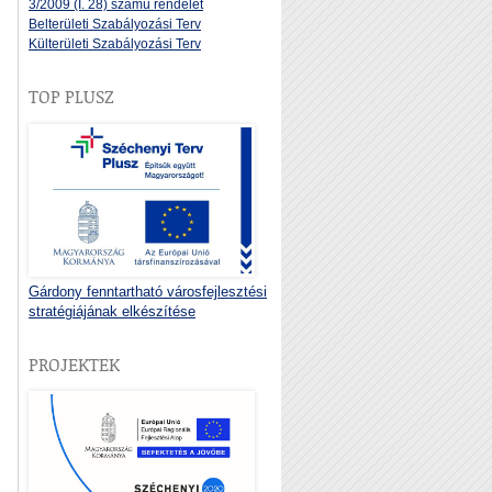
3/2009 (I. 28) számú rendelet
Belterületi Szabályozási Terv
Külterületi Szabályozási Terv
TOP PLUSZ
Gárdony fenntartható városfejlesztési
stratégiájának elkészítése
PROJEKTEK