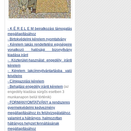
- K É R E L E M beiratkozási támogatás
megállapításához
- Birtokvédelmi kérelem nyomtatvány
- Kérelem lakás rendeltetési egységeire
vonatkozó hatósági bizonyítvány
kiadása iránt
- Közterület-használat engedély iránti
kérelem
- Kérelem lakcímnyilvántartásba való
felvételre
- Címigazolási kérelem
- Behajtási engedély iránti kérelem
(az
engedély kiadása sürgős esetben 3
munkanapon belül történik)
- FORMANYOMTATVÁNY a rendszeres
gyermekvédelmi kedvezmény
megállapításához és felülvizsgálatához,
valamint a hátrányos, halmozottan
hátrányos helyzet fennállásának
megállapításához