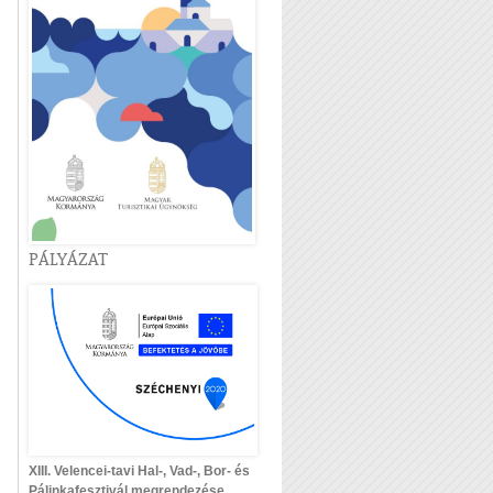
PÁLYÁZAT
XIII. Velencei-tavi Hal-, Vad-, Bor- és
Pálinkafesztivál megrendezése