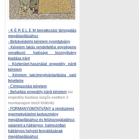
- K É R E L E M beiratkozási támogatás
megállapításához
- Birtokvédelmi kérelem nyomtatvány
- Kérelem lakás rendeltetési egységeire
vonatkozó hatósági bizonyítvány
kiadása iránt
- Közterület-használat engedély iránti
kérelem
- Kérelem lakcímnyilvántartásba való
felvételre
- Címigazolási kérelem
- Behajtási engedély iránti kérelem
(az
engedély kiadása sürgős esetben 3
munkanapon belül történik)
- FORMANYOMTATVÁNY a rendszeres
gyermekvédelmi kedvezmény
megállapításához és felülvizsgálatához,
valamint a hátrányos, halmozottan
hátrányos helyzet fennállásának
megállapításához