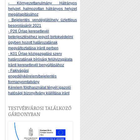
- Környezettanulmány Hátrányos
helyzet, halmozottan hátrányos helyzet
megállapításához
- Bejelentés vendéglátóhely üzlettípus
besorolásáról 2021
- P26 Űrlap keresetlevél
beterjesztéséhez jegyző birtokvédelmi
ügyben hozott határozatának
megváltoztatása iránti perben
- K01 Űrlap közigazgatási szerv
határozatának bírósági felülvizsgálata
iránti keresetlevél benyújtásához
- Fakivágási
engedélykérelem/bejelentés
formanyomtatvány
Kérelem földhasználat tényét igazoló
hatósági bizonyítvány kiállítása iránt
TESTVÉRVÁROSI TALÁLKOZÓ
GÁRDONYBAN