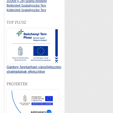
3/2009 (I. 28) számú rendelet
Belterületi Szabályozási Terv
Külterületi Szabályozási Terv
TOP PLUSZ
Gárdony fenntartható városfejlesztési
stratégiájának elkészítése
PROJEKTEK