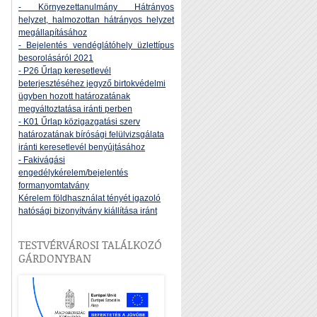
- Környezettanulmány Hátrányos
helyzet, halmozottan hátrányos helyzet
megállapításához
- Bejelentés vendéglátóhely üzlettípus
besorolásáról 2021
- P26 Űrlap keresetlevél
beterjesztéséhez jegyző birtokvédelmi
ügyben hozott határozatának
megváltoztatása iránti perben
- K01 Űrlap közigazgatási szerv
határozatának bírósági felülvizsgálata
iránti keresetlevél benyújtásához
- Fakivágási
engedélykérelem/bejelentés
formanyomtatvány
Kérelem földhasználat tényét igazoló
hatósági bizonyítvány kiállítása iránt
TESTVÉRVÁROSI TALÁLKOZÓ
GÁRDONYBAN