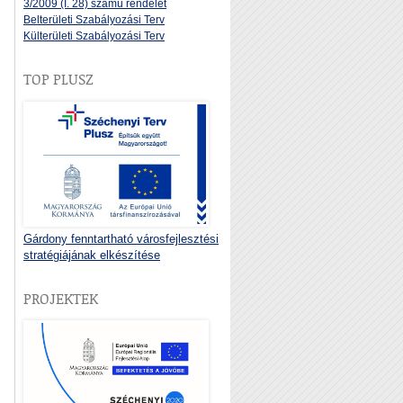
3/2009 (I. 28) számú rendelet
Belterületi Szabályozási Terv
Külterületi Szabályozási Terv
TOP PLUSZ
Gárdony fenntartható városfejlesztési
stratégiájának elkészítése
PROJEKTEK