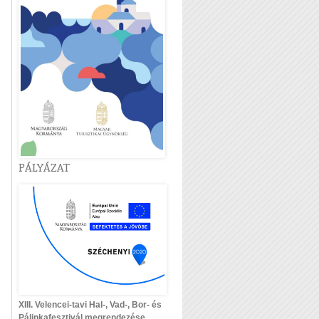
PÁLYÁZAT
XIII. Velencei-tavi Hal-, Vad-, Bor- és
Pálinkafesztivál megrendezése