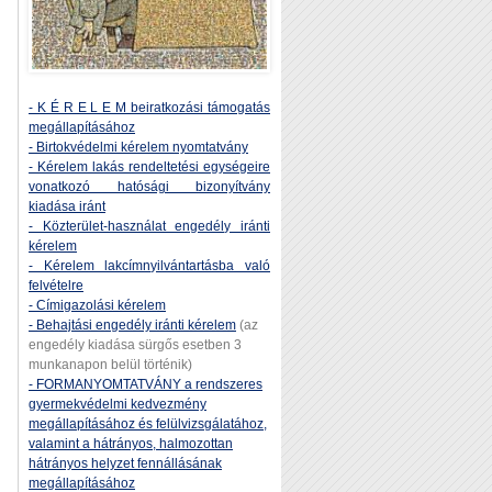
- K É R E L E M beiratkozási támogatás
megállapításához
- Birtokvédelmi kérelem nyomtatvány
- Kérelem lakás rendeltetési egységeire
vonatkozó hatósági bizonyítvány
kiadása iránt
- Közterület-használat engedély iránti
kérelem
- Kérelem lakcímnyilvántartásba való
felvételre
- Címigazolási kérelem
- Behajtási engedély iránti kérelem
(az
engedély kiadása sürgős esetben 3
munkanapon belül történik)
- FORMANYOMTATVÁNY a rendszeres
gyermekvédelmi kedvezmény
megállapításához és felülvizsgálatához,
valamint a hátrányos, halmozottan
hátrányos helyzet fennállásának
megállapításához