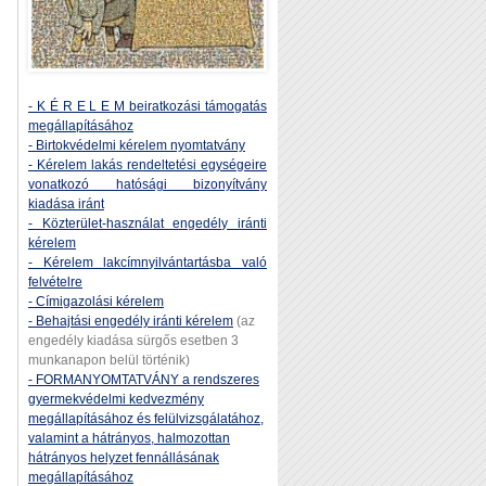
- K É R E L E M beiratkozási támogatás
megállapításához
- Birtokvédelmi kérelem nyomtatvány
- Kérelem lakás rendeltetési egységeire
vonatkozó hatósági bizonyítvány
kiadása iránt
- Közterület-használat engedély iránti
kérelem
- Kérelem lakcímnyilvántartásba való
felvételre
- Címigazolási kérelem
- Behajtási engedély iránti kérelem
(az
engedély kiadása sürgős esetben 3
munkanapon belül történik)
- FORMANYOMTATVÁNY a rendszeres
gyermekvédelmi kedvezmény
megállapításához és felülvizsgálatához,
valamint a hátrányos, halmozottan
hátrányos helyzet fennállásának
megállapításához