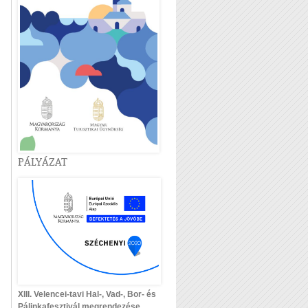
PÁLYÁZAT
XIII. Velencei-tavi Hal-, Vad-, Bor- és
Pálinkafesztivál megrendezése