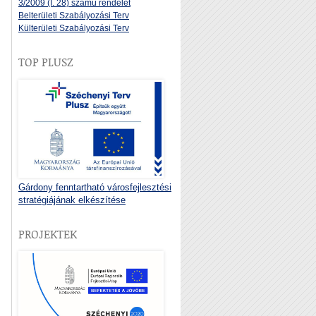
3/2009 (I. 28) számú rendelet
Belterületi Szabályozási Terv
Külterületi Szabályozási Terv
TOP PLUSZ
Gárdony fenntartható városfejlesztési
stratégiájának elkészítése
PROJEKTEK