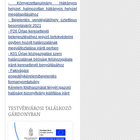
- Környezettanulmány Hátrányos
helyzet, halmozottan hátrányos helyzet
megállapításához
- Bejelentés vendéglátóhely üzlettípus
besorolásáról 2021
- P26 Űrlap keresetlevél
beterjesztéséhez jegyző birtokvédelmi
ügyben hozott határozatának
megváltoztatása iránti perben
- K01 Űrlap közigazgatási szerv
határozatának bírósági felülvizsgálata
iránti keresetlevél benyújtásához
- Fakivágási
engedélykérelem/bejelentés
formanyomtatvány
Kérelem földhasználat tényét igazoló
hatósági bizonyítvány kiállítása iránt
TESTVÉRVÁROSI TALÁLKOZÓ
GÁRDONYBAN