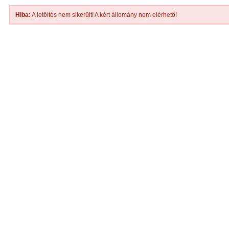
Hiba:
A letöltés nem sikerült! A kért állomány nem elérhető!