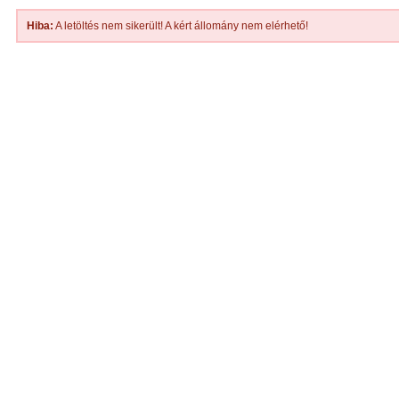
Hiba:
A letöltés nem sikerült! A kért állomány nem elérhető!