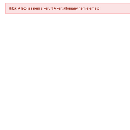
Hiba:
A letöltés nem sikerült! A kért állomány nem elérhető!