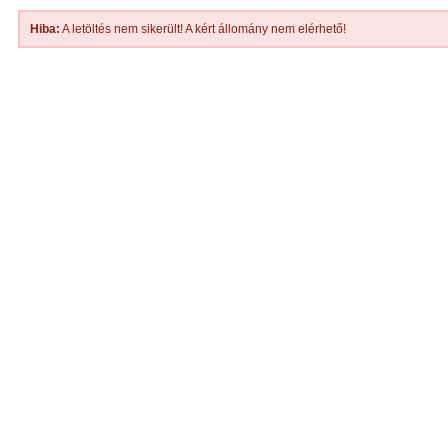
Hiba:
A letöltés nem sikerült! A kért állomány nem elérhető!