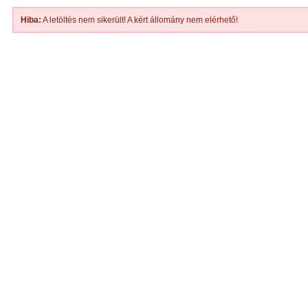
Hiba:
A letöltés nem sikerült! A kért állomány nem elérhető!