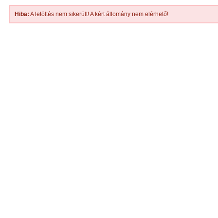
Hiba:
A letöltés nem sikerült! A kért állomány nem elérhető!