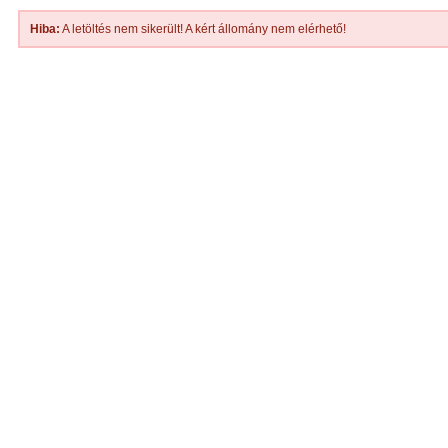
Hiba:
A letöltés nem sikerült! A kért állomány nem elérhető!