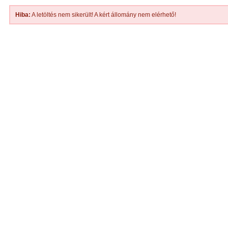
Hiba:
A letöltés nem sikerült! A kért állomány nem elérhető!