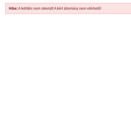
Hiba:
A letöltés nem sikerült! A kért állomány nem elérhető!