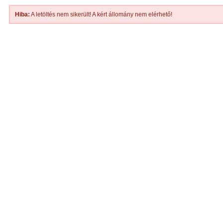
Hiba:
A letöltés nem sikerült! A kért állomány nem elérhető!