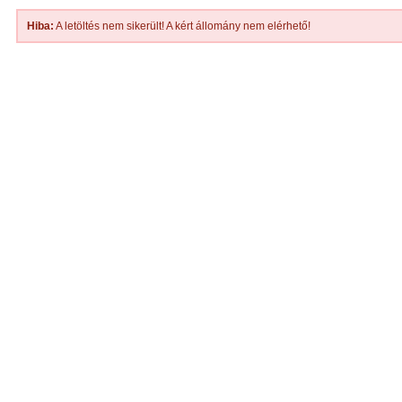
Hiba:
A letöltés nem sikerült! A kért állomány nem elérhető!