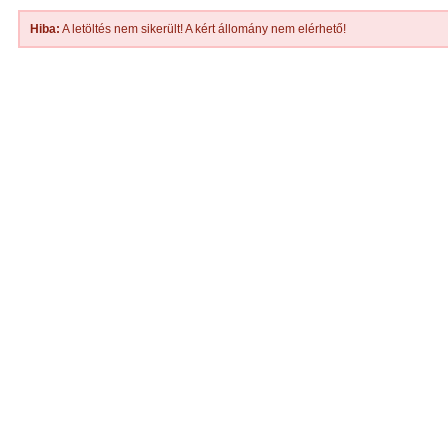
Hiba:
A letöltés nem sikerült! A kért állomány nem elérhető!