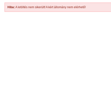
Hiba:
A letöltés nem sikerült! A kért állomány nem elérhető!