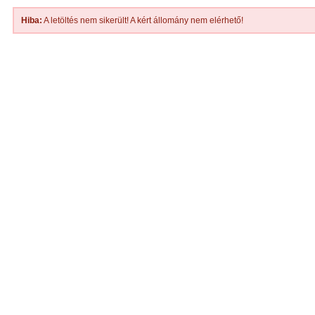
Hiba:
A letöltés nem sikerült! A kért állomány nem elérhető!