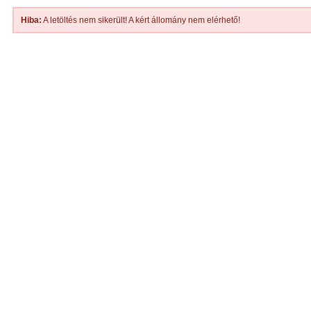
Hiba:
A letöltés nem sikerült! A kért állomány nem elérhető!