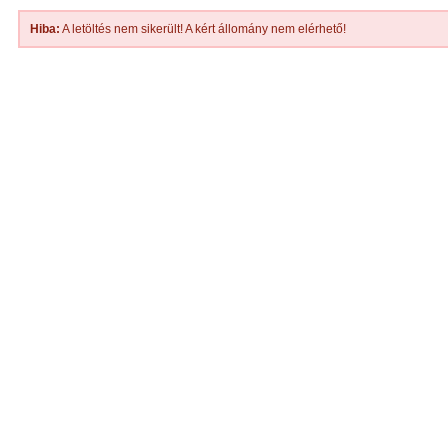
Hiba:
A letöltés nem sikerült! A kért állomány nem elérhető!