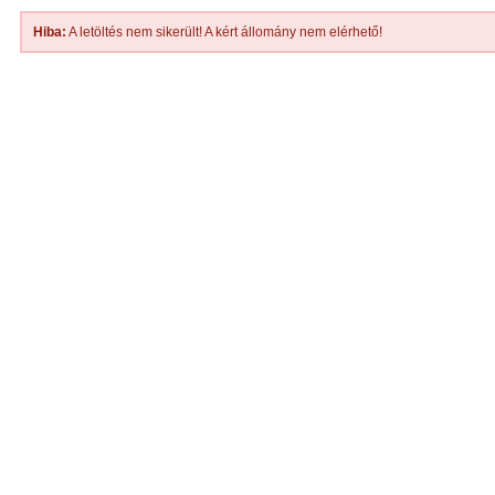
Hiba:
A letöltés nem sikerült! A kért állomány nem elérhető!