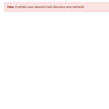
Hiba:
A letöltés nem sikerült! A kért állomány nem elérhető!