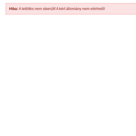
Hiba:
A letöltés nem sikerült! A kért állomány nem elérhető!