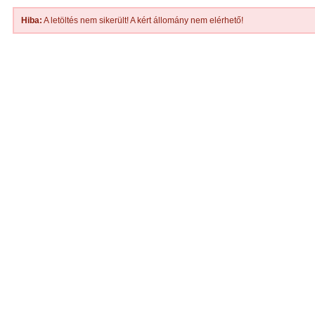
Hiba:
A letöltés nem sikerült! A kért állomány nem elérhető!