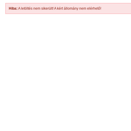
Hiba:
A letöltés nem sikerült! A kért állomány nem elérhető!