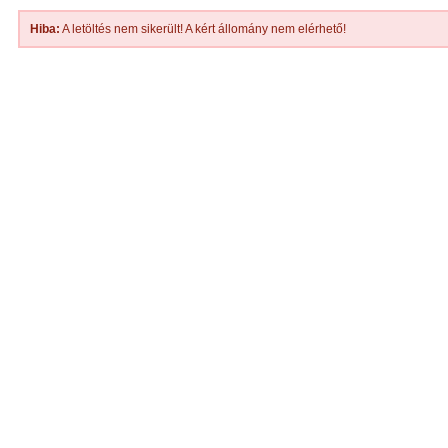
Hiba:
A letöltés nem sikerült! A kért állomány nem elérhető!