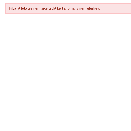
Hiba:
A letöltés nem sikerült! A kért állomány nem elérhető!