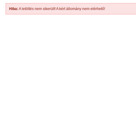
Hiba:
A letöltés nem sikerült! A kért állomány nem elérhető!