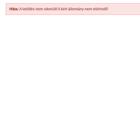
Hiba:
A letöltés nem sikerült! A kért állomány nem elérhető!