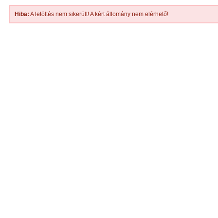
Hiba:
A letöltés nem sikerült! A kért állomány nem elérhető!