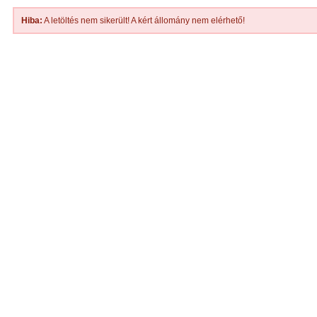
Hiba:
A letöltés nem sikerült! A kért állomány nem elérhető!