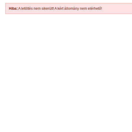
Hiba:
A letöltés nem sikerült! A kért állomány nem elérhető!