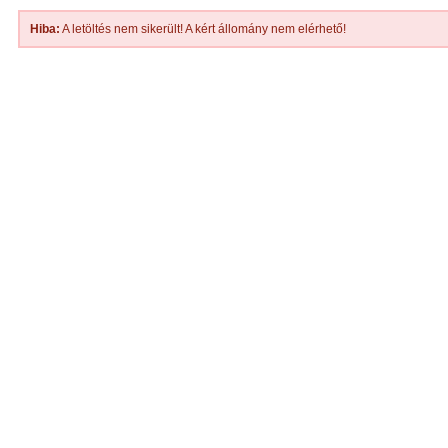
Hiba:
A letöltés nem sikerült! A kért állomány nem elérhető!