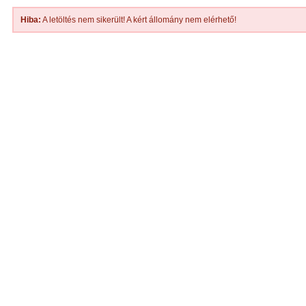
Hiba:
A letöltés nem sikerült! A kért állomány nem elérhető!