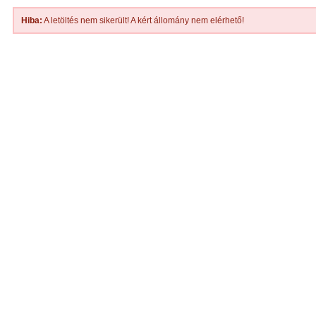
Hiba:
A letöltés nem sikerült! A kért állomány nem elérhető!