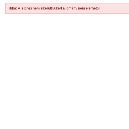
Hiba:
A letöltés nem sikerült! A kért állomány nem elérhető!