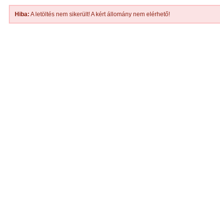
Hiba:
A letöltés nem sikerült! A kért állomány nem elérhető!