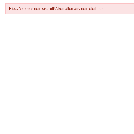
Hiba:
A letöltés nem sikerült! A kért állomány nem elérhető!