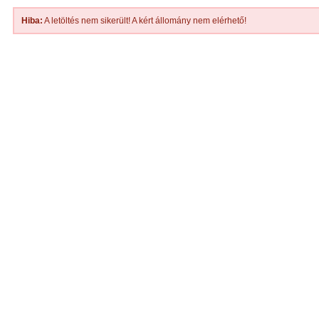
Hiba:
A letöltés nem sikerült! A kért állomány nem elérhető!