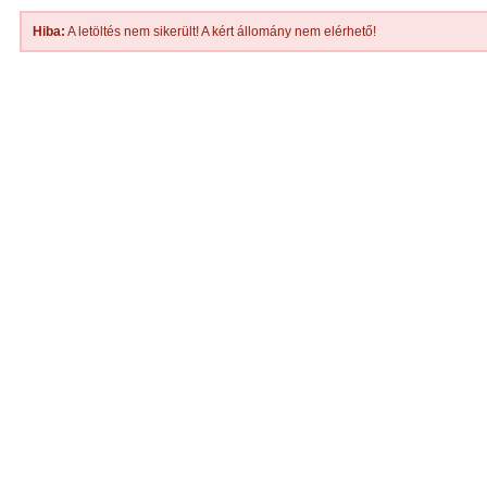
Hiba:
A letöltés nem sikerült! A kért állomány nem elérhető!